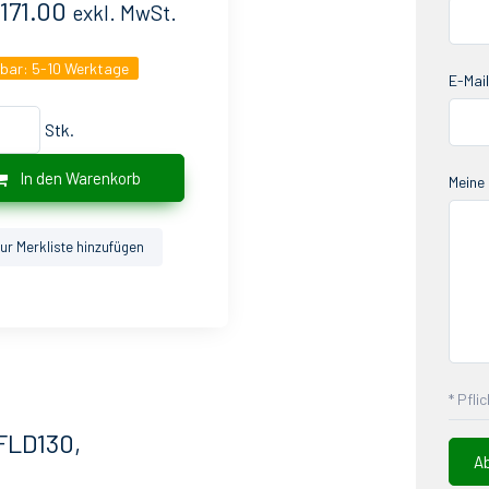
171.00
exkl. MwSt.
gbar:
5-10 Werktage
E-Mail
Stk.
In den Warenkorb
Meine 
ur Merkliste hinzufügen
* Pfli
FLD130,