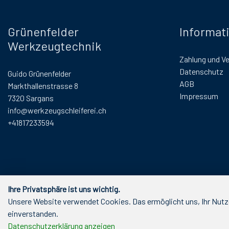
Grünenfelder
Informat
Werkzeugtechnik
Zahlung und V
Datenschutz
Guido Grünenfelder
AGB
Markthallenstrasse 8
Impressum
7320 Sargans
info@werkzeugschleiferei.ch
+41817233594
Ihre Privatsphäre ist uns wichtig.
Unsere Website verwendet Cookies. Das ermöglicht uns, Ihr Nutze
einverstanden.
Datenschutzerklärung anzeigen