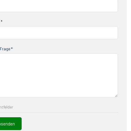
 *
Frage *
chtfelder