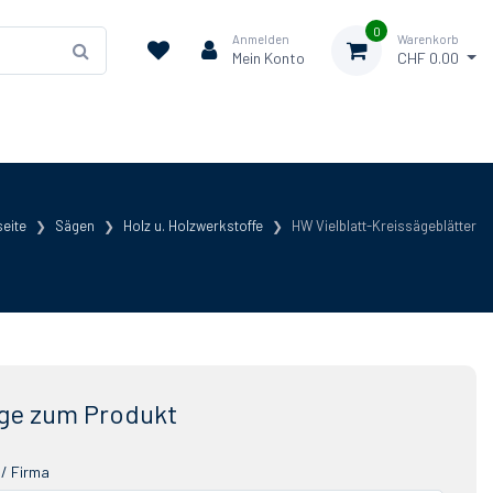
0
Anmelden
Warenkorb
Mein Konto
CHF 0.00
seite
Sägen
Holz u. Holzwerkstoffe
HW Vielblatt-Kreissägeblätter
ge zum Produkt
/ Firma