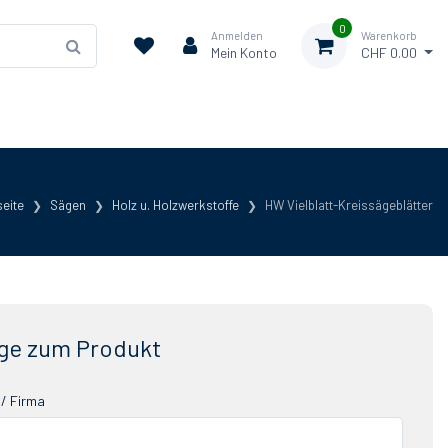
0
Anmelden
Warenkorb
Mein Konto
CHF 0.00
seite
Sägen
Holz u. Holzwerkstoffe
HW Vielblatt-Kreissägeblätter
ge zum Produkt
/ Firma