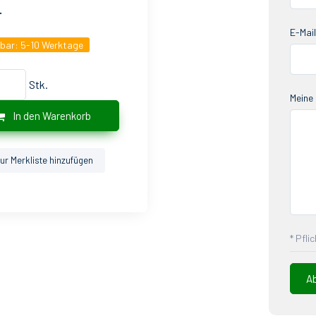
.
E-Mail
gbar:
5-10 Werktage
Stk.
Meine 
In den Warenkorb
ur Merkliste hinzufügen
* Pfli