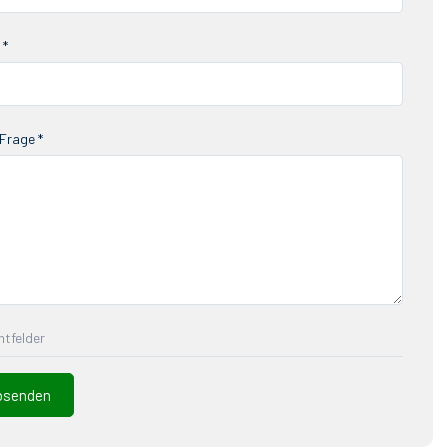
 *
Frage *
chtfelder