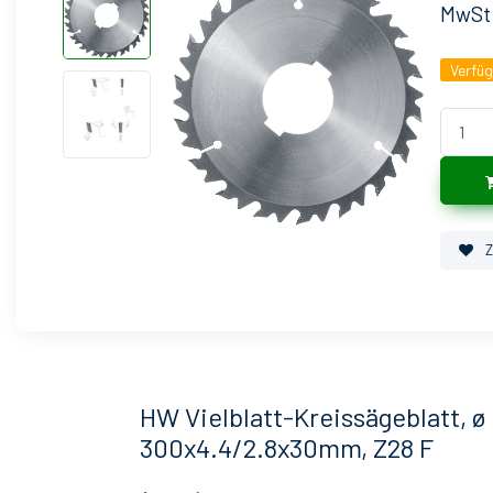
MwSt
Verfü
Z
HW Vielblatt-Kreissägeblatt, ø
300x4.4/2.8x30mm, Z28 F