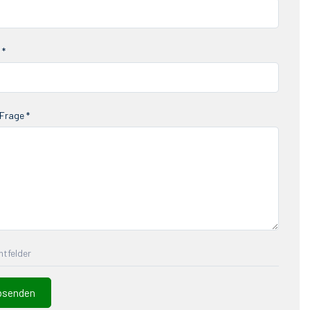
 *
Frage *
chtfelder