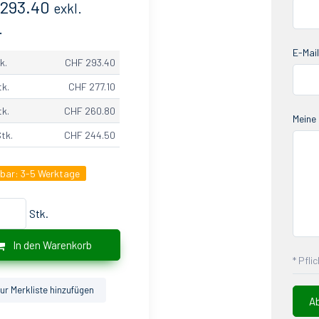
 293.40
exkl.
.
E-Mail
k.
CHF 293.40
tk.
CHF 277.10
tk.
CHF 260.80
Meine 
Stk.
CHF 244.50
gbar:
3-5 Werktage
Stk.
In den Warenkorb
* Pfli
ur Merkliste hinzufügen