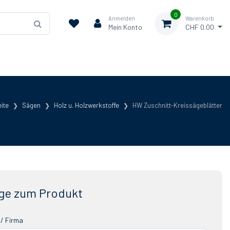
0
Anmelden
Warenkorb
Mein Konto
CHF 0.00
eite
Sägen
Holz u. Holzwerkstoffe
HW Zuschnitt-Kreissägeblätter
ge zum Produkt
/ Firma