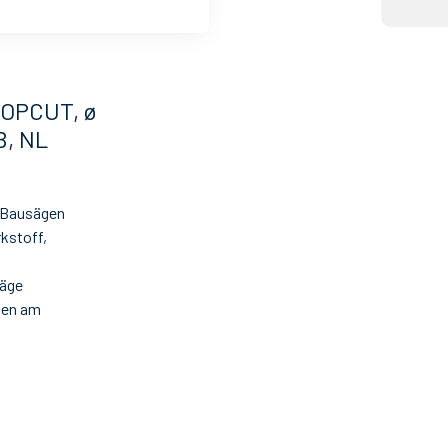
TOPCUT, ø
B, NL
d Bausägen
kstoff,
säge
ken am