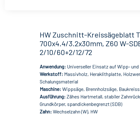
HW Zuschnitt-Kreissägeblatt 
700x4.4/3.2x30mm, Z60 W-SD
2/10/60+2/12/72
Anwendung:
Universeller Einsatz auf Wipp- un
Werkstoff:
Massivholz, Heraklithplatte, Holzwer
Schalungsmaterial
Maschine:
Wippsäge, Brennholzsäge, Baukreis
Ausführung:
Zähes Hartmetall, stabiler Zahnrüc
Grundkörper, spandickenbegrenzt (SDB)
Zahn:
Wechselzahn (W), HW