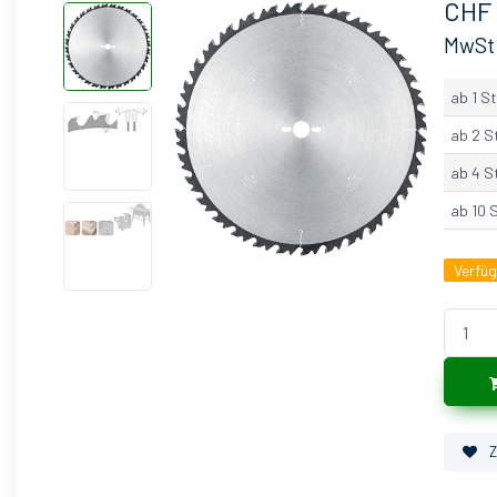
CHF
MwSt
ab 1 St
ab 2 S
ab 4 S
ab 10 
Verfü
Z