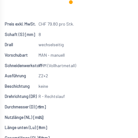
CHF
79.80
pro Stk.
8
wechselseitig
MAN - manuell
VHM (Vollhartmetall)
Z2+2
keine
R - Rechtslauf
8
22
8
80