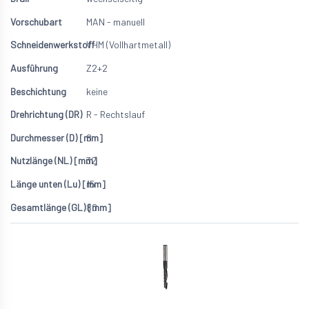
MAN - manuell
VHM (Vollhartmetall)
Z2+2
keine
R - Rechtslauf
8
32
15
80