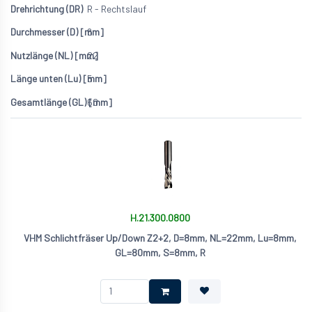
R - Rechtslauf
6
22
5
60
H.21.300.0800
VHM Schlichtfräser Up/Down Z2+2, D=8mm, NL=22mm, Lu=8mm,
GL=80mm, S=8mm, R