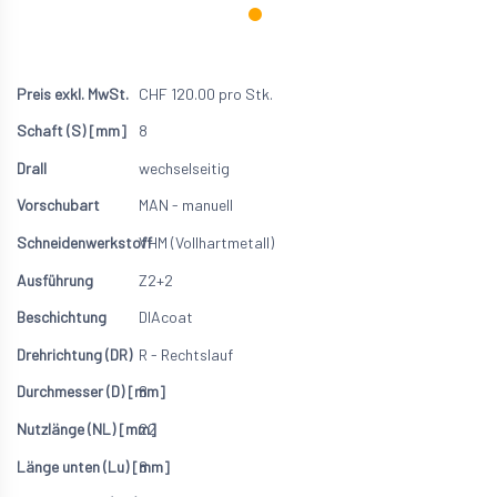
CHF
120.00
pro Stk.
8
wechselseitig
MAN - manuell
VHM (Vollhartmetall)
Z2+2
DIAcoat
R - Rechtslauf
8
22
8