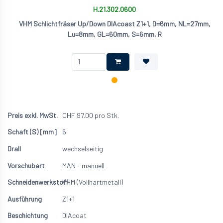
H.21.302.0600
VHM Schlichtfräser Up/Down DIAcoast Z1+1, D=6mm, NL=27mm,
Lu=8mm, GL=60mm, S=6mm, R
CHF
97.00
pro Stk.
6
wechselseitig
MAN - manuell
VHM (Vollhartmetall)
Z1+1
DIAcoat