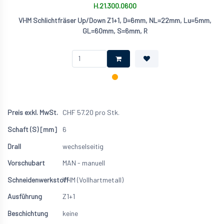
H.21.300.0600
VHM Schlichtfräser Up/Down Z1+1, D=6mm, NL=22mm, Lu=5mm,
GL=60mm, S=6mm, R
CHF
57.20
pro Stk.
6
wechselseitig
MAN - manuell
VHM (Vollhartmetall)
Z1+1
keine