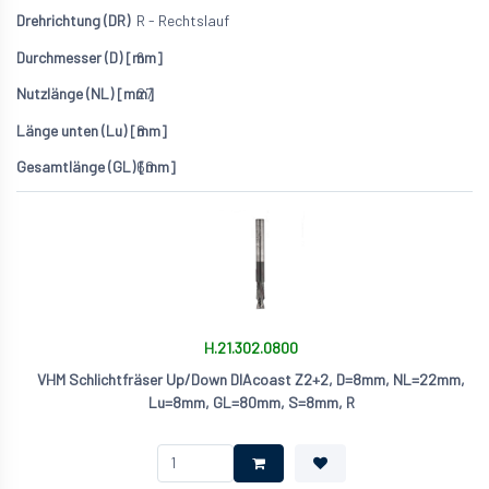
R - Rechtslauf
6
27
8
60
H.21.302.0800
VHM Schlichtfräser Up/Down DIAcoast Z2+2, D=8mm, NL=22mm,
Lu=8mm, GL=80mm, S=8mm, R