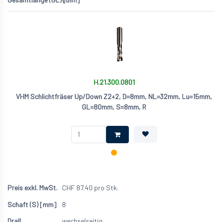
H.21.300.0801
VHM Schlichtfräser Up/Down Z2+2, D=8mm, NL=32mm, Lu=15mm,
GL=80mm, S=8mm, R
CHF
87.40
pro Stk.
8
wechselseitig