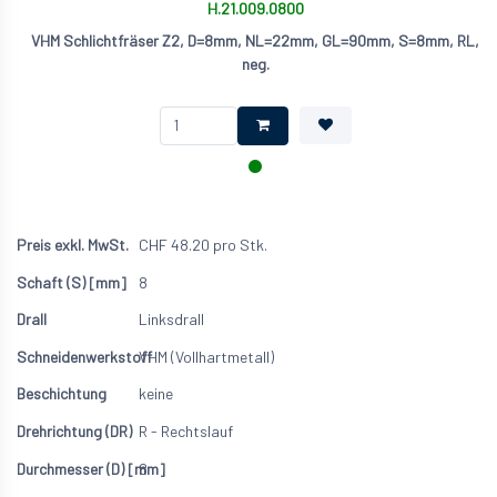
H.21.009.0800
VHM Schlichtfräser Z2, D=8mm, NL=22mm, GL=90mm, S=8mm, RL,
neg.
CHF
48.20
pro Stk.
8
Linksdrall
VHM (Vollhartmetall)
keine
R - Rechtslauf
8