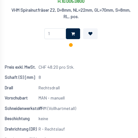
H.10.005.0800
VHM Spiralnutfräser Z2, D=8mm, NL=22mm, GL=70mm, S=8mm,
RL, pos.
CHF
48.20
pro Stk.
8
Rechtsdrall
MAN - manuell
VHM (Vollhartmetall)
keine
R - Rechtslauf