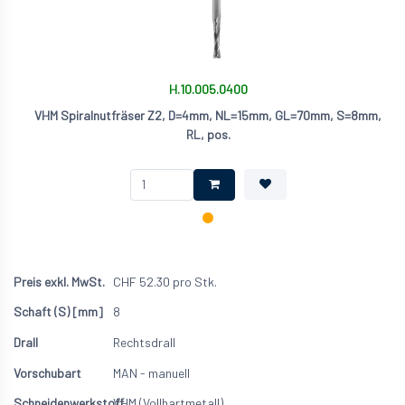
H.10.005.0400
VHM Spiralnutfräser Z2, D=4mm, NL=15mm, GL=70mm, S=8mm,
RL, pos.
CHF
52.30
pro Stk.
8
Rechtsdrall
MAN - manuell
VHM (Vollhartmetall)