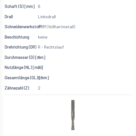
6
Linksdrall
VHM (Vollhartmetall)
keine
R - Rechtslauf
6
27
60
2