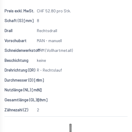
CHF
52.80
pro Stk.
8
Rechtsdrall
MAN - manuell
VHM (Vollhartmetall)
keine
R - Rechtslauf
8
32
80
2