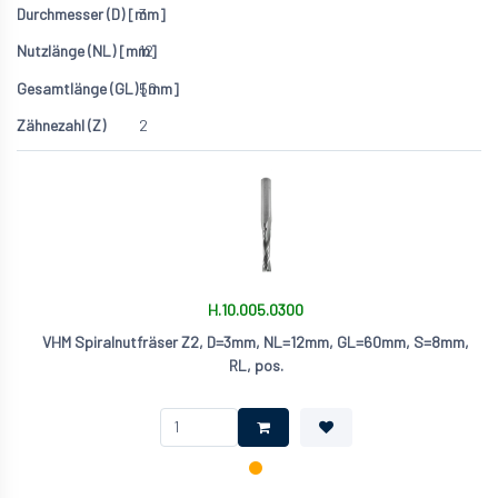
3
12
50
2
H.10.005.0300
VHM Spiralnutfräser Z2, D=3mm, NL=12mm, GL=60mm, S=8mm,
RL, pos.