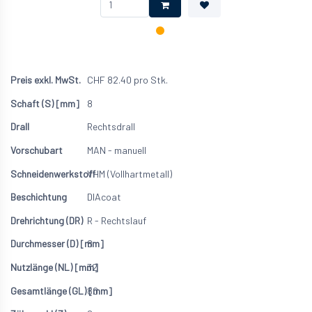
CHF
82.40
pro Stk.
8
Rechtsdrall
MAN - manuell
VHM (Vollhartmetall)
DIAcoat
R - Rechtslauf
8
32
80