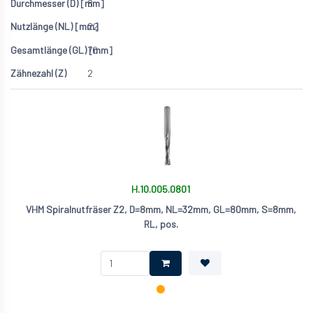
8
22
70
2
H.10.005.0801
VHM Spiralnutfräser Z2, D=8mm, NL=32mm, GL=80mm, S=8mm,
RL, pos.