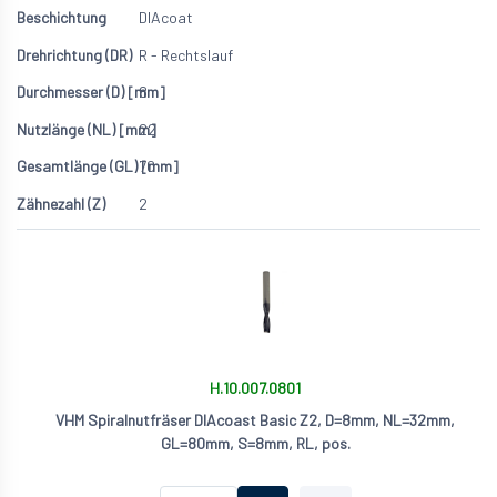
DIAcoat
R - Rechtslauf
8
22
70
2
H.10.007.0801
VHM Spiralnutfräser DIAcoast Basic Z2, D=8mm, NL=32mm,
GL=80mm, S=8mm, RL, pos.