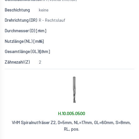
keine
R - Rechtslauf
4
15
60
2
H.10.005.0500
VHM Spiralnutfräser Z2, D=5mm, NL=17mm, GL=60mm, S=8mm,
RL, pos.