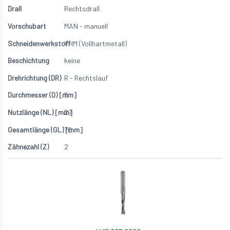
Rechtsdrall
MAN - manuell
VHM (Vollhartmetall)
keine
R - Rechtslauf
6
27
70
2