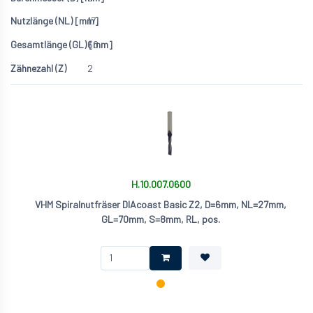
17
60
2
H.10.007.0600
VHM Spiralnutfräser DIAcoast Basic Z2, D=6mm, NL=27mm,
GL=70mm, S=8mm, RL, pos.