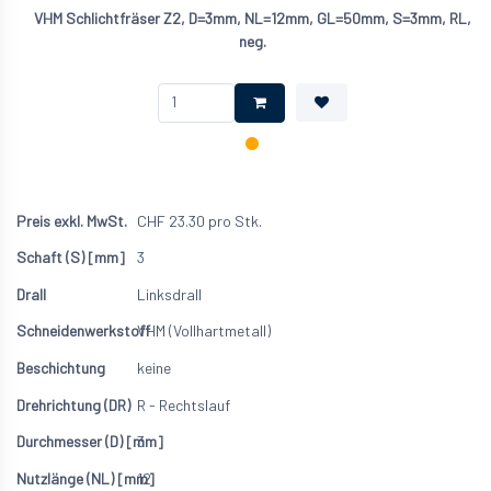
VHM Schlichtfräser Z2, D=3mm, NL=12mm, GL=50mm, S=3mm, RL,
neg.
CHF
23.30
pro Stk.
3
Linksdrall
VHM (Vollhartmetall)
keine
R - Rechtslauf
3
12