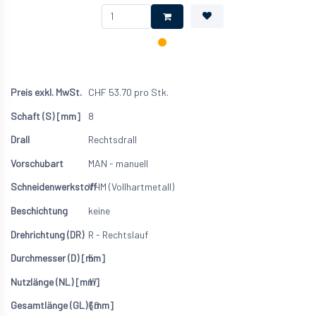
CHF
53.70
pro Stk.
8
Rechtsdrall
MAN - manuell
VHM (Vollhartmetall)
keine
R - Rechtslauf
5
17
60