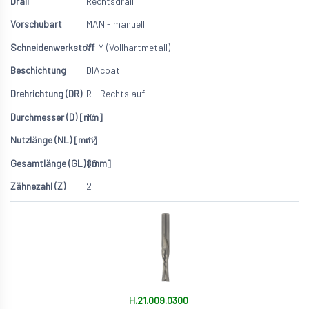
Rechtsdrall
MAN - manuell
VHM (Vollhartmetall)
DIAcoat
R - Rechtslauf
10
32
80
2
H.21.009.0300